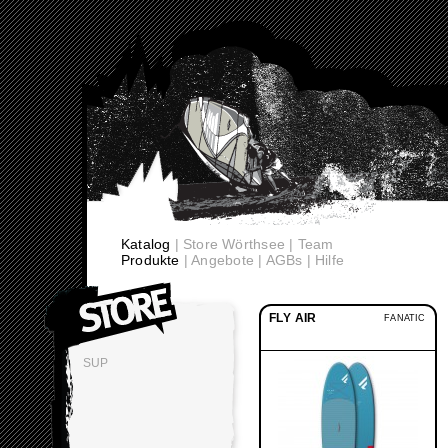
Katalog
|
Store Wörthsee
|
Team
Produkte
|
Angebote
|
AGBs
|
Hilfe
FLY AIR
FANATIC
SUP